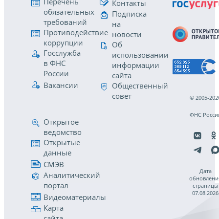
Перечень
Контакты
обязательных
Подписка
требований
на
Противодействие
новости
коррупции
Об
Госслужба
использовании
в ФНС
информации
России
сайта
Вакансии
Общественный
совет
© 2005-202
ФНС Росси
Открытое
ведомство
Открытые
данные
СМЭВ
Дата
Аналитический
обновлени
портал
страницы
07.08.2026
Видеоматериалы
Карта
сайта