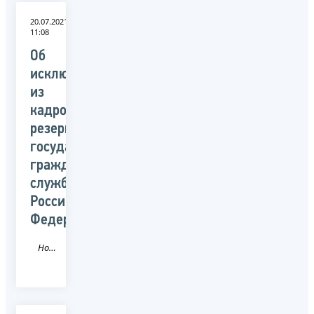
20.07.2021
11:08
Об
исключении
из
кадрового
резерва
государственной
гражданской
службы
Российской
Федерации
Новость