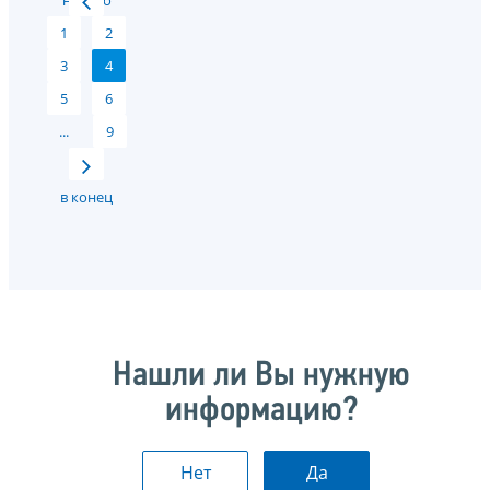
начало
1
2
3
4
5
6
...
9
в конец
Нашли ли Вы нужную
информацию?
Нет
Да