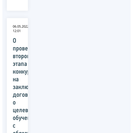
06.05.2022
12:01
О
проведении
второго
этапа
конкурса
на
заключение
договора
о
целевом
обучении
с