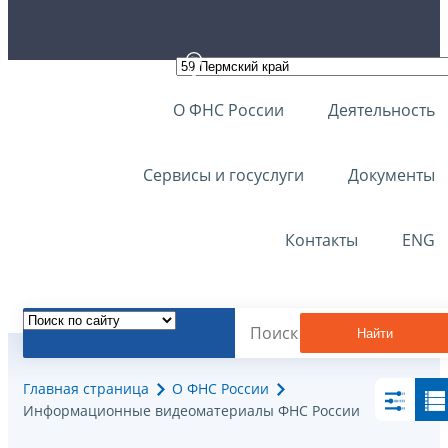
О ФНС России
Деятельность
Сервисы и госуслуги
Документы
Контакты
ENG
Найти
Главная страница
О ФНС России
Информационные видеоматериалы ФНС России