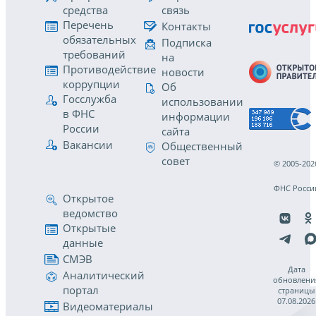
средства
связь
Перечень
Контакты
обязательных
Подписка
требований
на
Противодействие
новости
коррупции
Об
Госслужба
использовании
в ФНС
информации
России
сайта
Вакансии
Общественный
совет
© 2005-202
ФНС Росси
Открытое
ведомство
Открытые
данные
СМЭВ
Дата
Аналитический
обновлени
портал
страницы
07.08.2026
Видеоматериалы