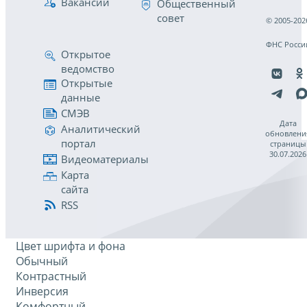
Вакансии
Общественный
совет
© 2005-202
ФНС Росси
Открытое
ведомство
Открытые
данные
СМЭВ
Дата
Аналитический
обновлени
портал
страницы
30.07.2026
Видеоматериалы
Карта
сайта
RSS
Цвет шрифта и фона
Обычный
Контрастный
Инверсия
Комфортный