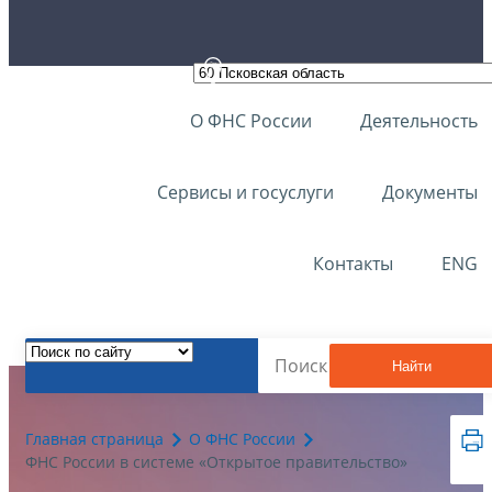
О ФНС России
Деятельность
Сервисы и госуслуги
Документы
Контакты
ENG
Найти
Главная страница
О ФНС России
ФНС России в системе «Открытое правительство»