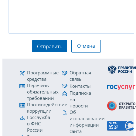
Отмена
Отправить
Программные
Обратная
средства
связь
Перечень
Контакты
обязательных
Подписка
требований
на
Противодействие
новости
коррупции
Об
Госслужба
использовании
в ФНС
информации
России
сайта