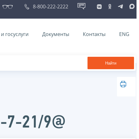
8-800-222-2222
и госуслуги
Документы
Контакты
ENG
Найти
Д-7-21/9@