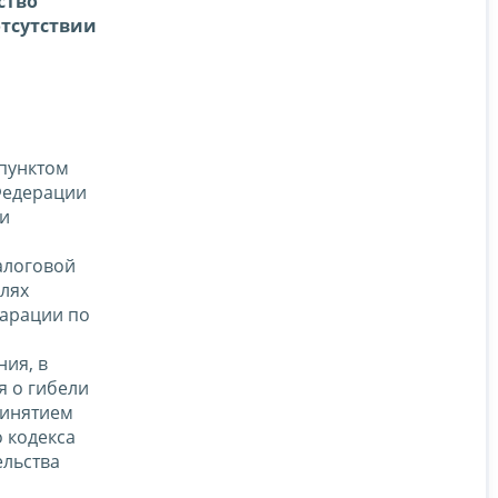
ство
отсутствии
 пунктом
 Федерации
ии
алоговой
елях
ларации по
ия, в
я о гибели
ринятием
 кодекса
ельства