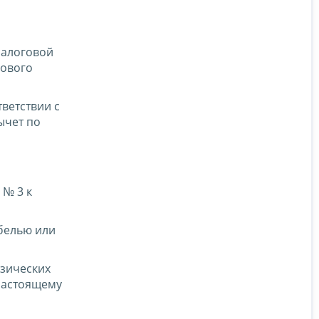
налоговой
гового
ветствии с
ычет по
 № 3 к
белью или
изических
настоящему