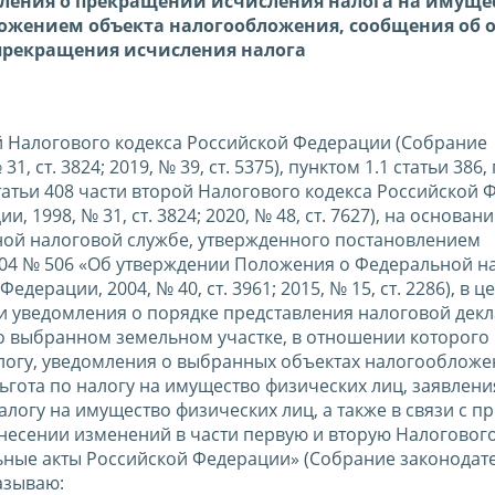
ления о прекращении исчисления налога на имуще
тожением объекта налогообложения, сообщения об 
прекращения исчисления налога
вой Налогового кодекса Российской Федерации (Собрание
 ст. 3824; 2019, № 39, ст. 5375), пунктом 1.1 статьи 386,
1 статьи 408 части второй Налогового кодекса Российской
1998, № 31, ст. 3824; 2020, № 48, ст. 7627), на основан
ьной налоговой службе, утвержденного постановлением
004 № 506 «Об утверждении Положения о Федеральной н
ерации, 2004, № 40, ст. 3961; 2015, № 15, ст. 2286), в ц
 уведомления о порядке представления налоговой дек
о выбранном земельном участке, в отношении которого
огу, уведомления о выбранных объектах налогообложен
гота по налогу на имущество физических лиц, заявлени
огу на имущество физических лиц, а также в связи с п
внесении изменений в части первую и вторую Налогового
ьные акты Российской Федерации» (Собрание законодат
казываю: