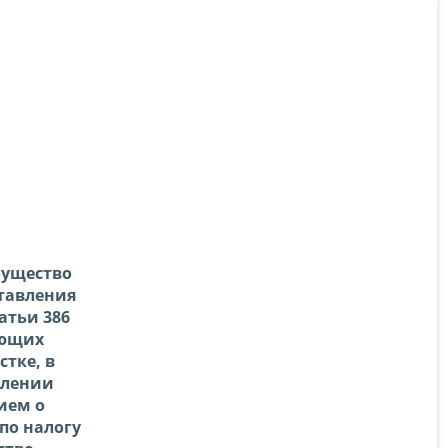
мущество
тавления
атьи 386
ующих
тке, в
влении
ием о
по налогу