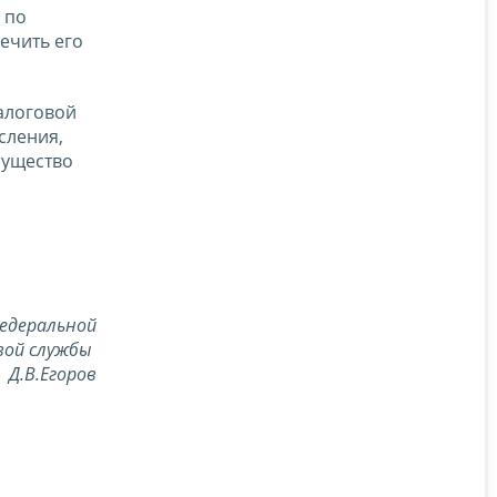
 по
ечить его
алоговой
сления,
мущество
едеральной
вой службы
Д.В.Егоров