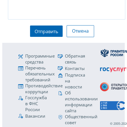
Отмена
Отправить
Программные
Обратная
средства
связь
Перечень
Контакты
обязательных
Подписка
требований
на
Противодействие
новости
коррупции
Об
Госслужба
использовании
в ФНС
информации
России
сайта
Вакансии
Общественный
совет
© 2005-202