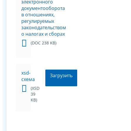
электронного
документооборота
в отношениях,
регулируемых
законодательством
о налогах и сборах
(DOC 238 KB)
xsd-
Загрузить
схема
(XSD
39
KB)