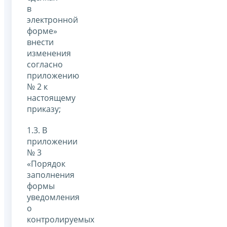
в
электронной
форме»
внести
изменения
согласно
приложению
№ 2 к
настоящему
приказу;
1.3. В
приложении
№ 3
«Порядок
заполнения
формы
уведомления
о
контролируемых