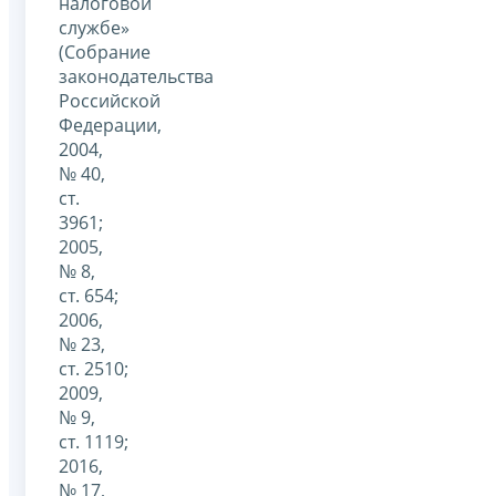
налоговой
службе»
(Собрание
законодательства
Российской
Федерации,
2004,
№ 40,
ст.
3961;
2005,
№ 8,
ст. 654;
2006,
№ 23,
ст. 2510;
2009,
№ 9,
ст. 1119;
2016,
№ 17,