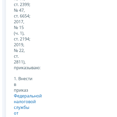
ст. 2399;
№ 47,
ст. 6654;
2017,
№ 15
(ч. 1),
ст. 2194;
2019,
№ 22,
ст.
2811),
приказываю:
1. Внести
в
приказ
Федеральной
налоговой
службы
от