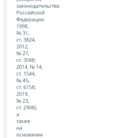
законодательства
Российской
Федерации,
1998,
№ 31,
ст. 3824,
2012,
№ 27,
ст. 3588;
2014, № 14,
ст. 1544,
№ 45,
ст. 6158;
2019,
№ 23,
ст. 2908),
а
также
на
основании