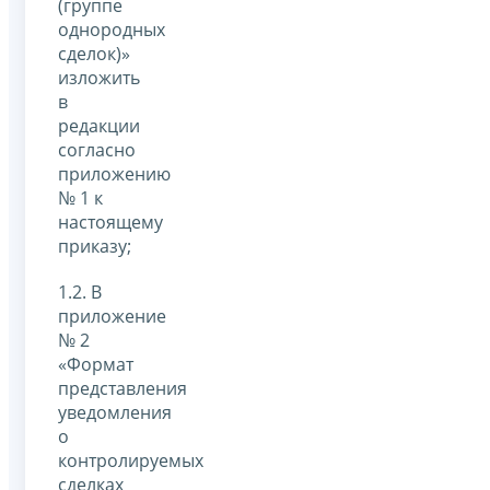
(группе
однородных
сделок)»
изложить
в
редакции
согласно
приложению
№ 1 к
настоящему
приказу;
1.2. В
приложение
№ 2
«Формат
представления
уведомления
о
контролируемых
сделках