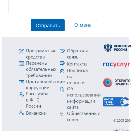
Отмена
Отправить
Программные
Обратная
средства
связь
Перечень
Контакты
обязательных
Подписка
требований
на
Противодействие
новости
коррупции
Об
Госслужба
использовании
в ФНС
информации
России
сайта
Вакансии
Общественный
совет
© 2005-202
ФНС Росси