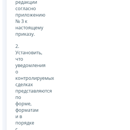
редакции
согласно
приложению
№ 3 к
настоящему
приказу.
2.
Установить,
что
уведомления
о
контролируемых
сделках
представляются
по
форме,
форматам
и в
порядке
с