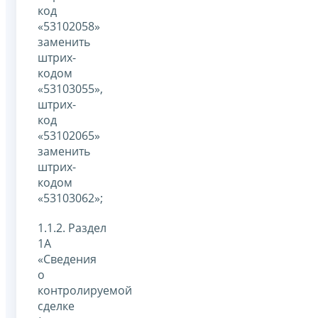
код
«53102058»
заменить
штрих-
кодом
«53103055»,
штрих-
код
«53102065»
заменить
штрих-
кодом
«53103062»;
1.1.2. Раздел
1А
«Сведения
о
контролируемой
сделке