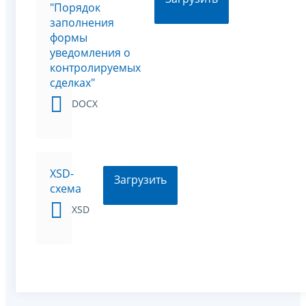
"Порядок
заполнения
формы
уведомления о
контролируемых
сделках"
DOCX
XSD-
Загрузить
схема
XSD