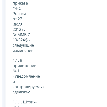
приказа
ФНС
России
от 27
июля
2012 г.
№ ММВ-7-
13/524@»
следующие
изменения:
1.1. В
приложении
№ 1
«Уведомление
о
контролируемых
сделках»:
1.1.1. Штрих-