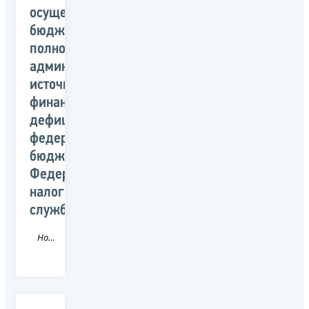
осуществлении
бюджетных
полномочий
администраторов
источников
финансирования
дефицита
федерального
бюджета
Федеральной
налоговой
службы
Новость