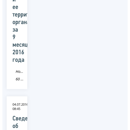
ее
территориальными
органами
за
9
месяцев
2016
года
Новость
60 Псковская область
04.07.2016
08:45
Сведения
об