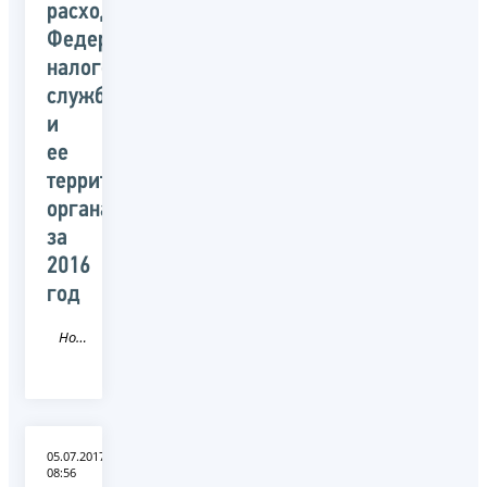
расходам
Федеральной
налоговой
службой
и
ее
территориальными
органами
за
2016
год
Новость
05.07.2017
08:56