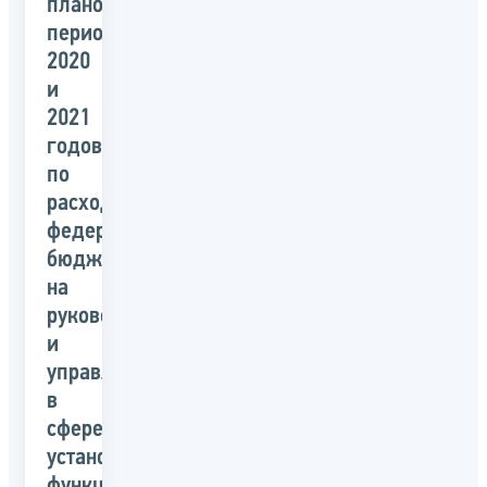
плановый
период
2020
и
2021
годов
по
расходам
федерального
бюджета
на
руководство
и
управление
в
сфере
установленных
функций