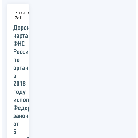
17.09.2018
17:43
Дорожная
карта
ФНС
России
по
организации
в
2018
году
исполнения
Федерального
закона
от
5