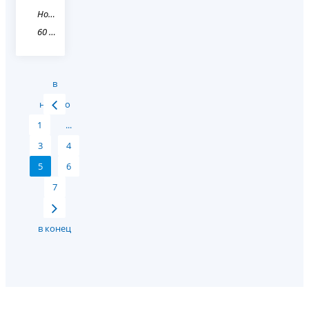
Новость
60 Псковская область
в
начало
1
...
3
4
5
6
7
в конец