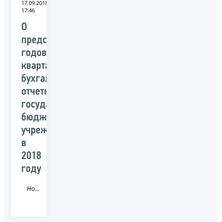
17.09.2018
17:46
О
представлении
годовой,
квартальной
бухгалтерской
отчетности
государственных
бюджетных
учреждений
в
2018
году
Новость