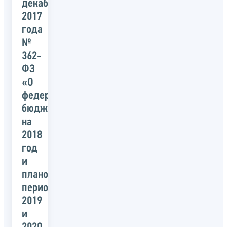
декабря
2017
года
№
362-
ФЗ
«О
федеральном
бюджете
на
2018
год
и
плановый
период
2019
и