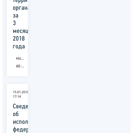
территориальными
органами
за
3
месяца
2018
года
Новость
60 Псковская область
15.01.2018
17:14
Сведения
об
исполнении
федерального