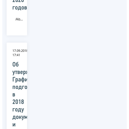
2020
годов»
Новость
17.09.2018
17:41
Об
утверждении
Графика
подготовки
в
2018
году
документов
и