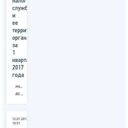
налоговой
службой
и
ее
территориальными
органами
за
1
квартал
2017
года
Новость
60 Псковская область
12.01.2017
10:51