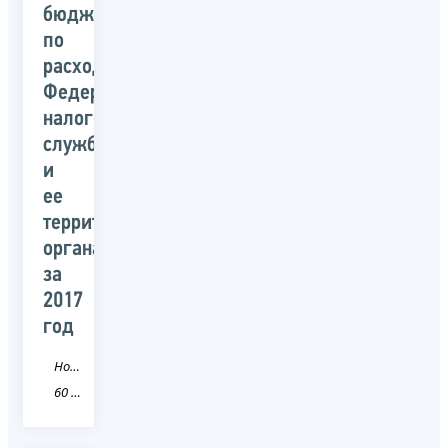
бюджета
по
расходам
Федеральной
налоговой
службой
и
ее
территориальными
органами
за
2017
год
Новость
60 Псковская область