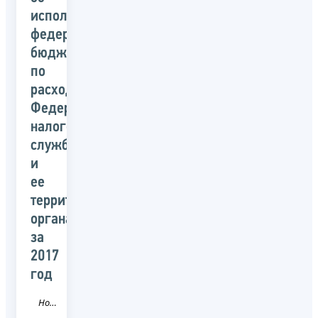
исполнении
федерального
бюджета
по
расходам
Федеральной
налоговой
службой
и
ее
территориальными
органами
за
2017
год
Новость