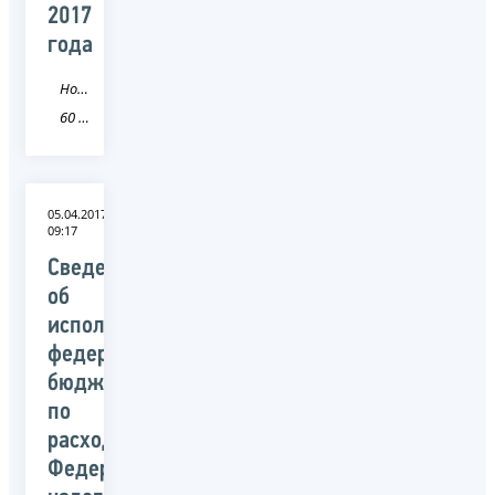
2017
года
Новость
60 Псковская область
05.04.2017
09:17
Сведения
об
исполнении
федерального
бюджета
по
расходам
Федеральной