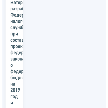
материалов,
разрабатываемых
Федеральной
налоговой
службой
при
составлении
проекта
федерального
закона
о
федеральном
бюджете
на
2019
год
и