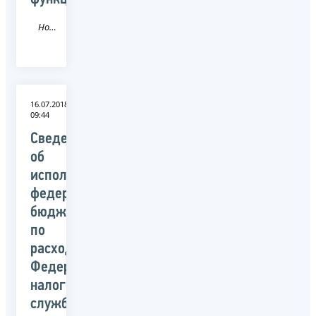
Новость
16.07.2018
09:44
Сведения
об
исполнении
федерального
бюджета
по
расходам
Федеральной
налоговой
службой