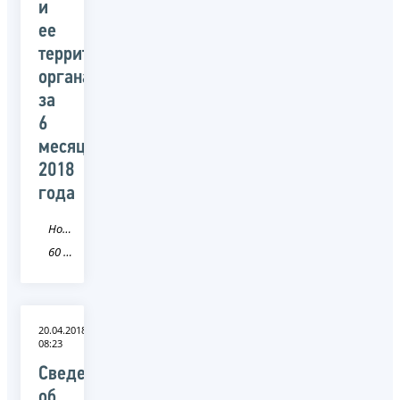
и
ее
территориальными
органами
за
6
месяцев
2018
года
Новость
60 Псковская область
20.04.2018
08:23
Сведения
об