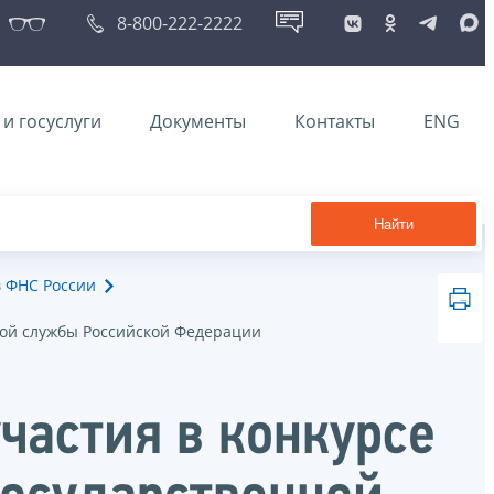
8-800-222-2222
и госуслуги
Документы
Контакты
ENG
Найти
в ФНС России
кой службы Российской Федерации
частия в конкурсе