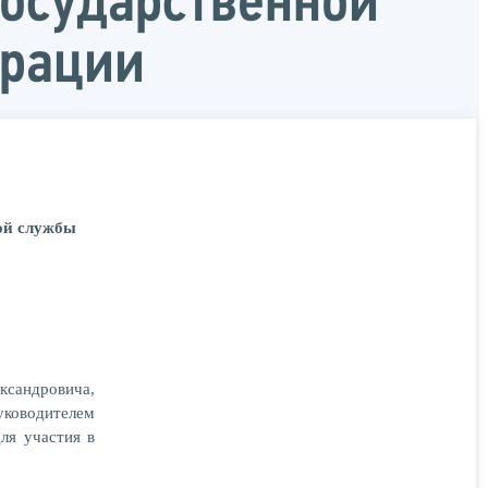
осударственной
ерации
кой службы
сандровича,
уководителем
ля участия в