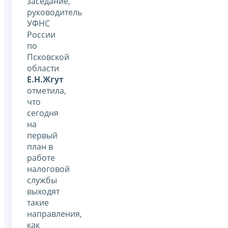
заседание,
руководитель
УФНС
России
по
Псковской
области
Е.Н.Жгут
отметила,
что
сегодня
на
первый
план в
работе
налоговой
службы
выходят
такие
направления,
как