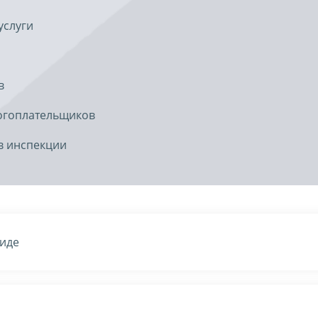
услуги
в
огоплательщиков
в инспекции
виде