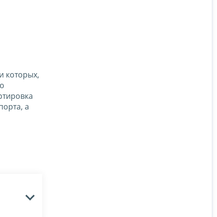
и которых,
во
ртировка
орта, а