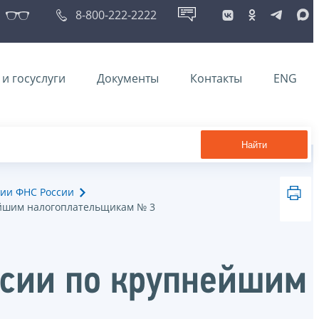
8-800-222-2222
и госуслуги
Документы
Контакты
ENG
Найти
ии ФНС России
йшим налогоплательщикам № 3
сии по крупнейшим