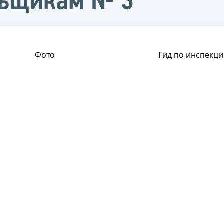
льщикам № 3
Фото
Гид по инспекци