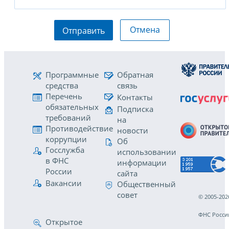
Отмена
Отправить
Программные
Обратная
средства
связь
Перечень
Контакты
обязательных
Подписка
требований
на
Противодействие
новости
коррупции
Об
Госслужба
использовании
в ФНС
информации
России
сайта
Вакансии
Общественный
совет
© 2005-202
ФНС Росси
Открытое