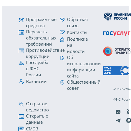
Программные
Обратная
средства
связь
Перечень
Контакты
обязательных
Подписка
требований
на
Противодействие
новости
коррупции
Об
Госслужба
использовании
в ФНС
информации
России
сайта
Вакансии
Общественный
совет
© 2005-202
ФНС Росси
Открытое
ведомство
Открытые
данные
СМЭВ