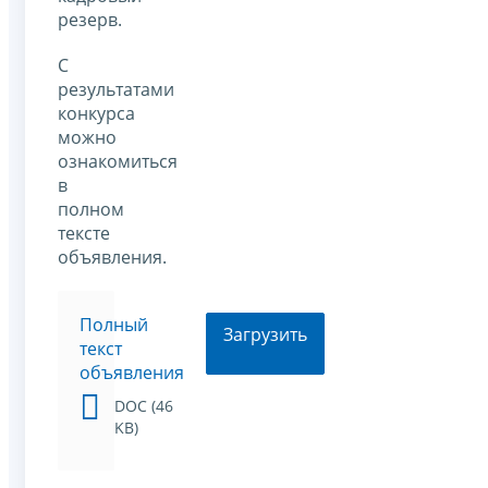
резерв.
С
результатами
конкурса
можно
ознакомиться
в
полном
тексте
объявления.
Полный
Загрузить
текст
объявления
DOC (46
KB)