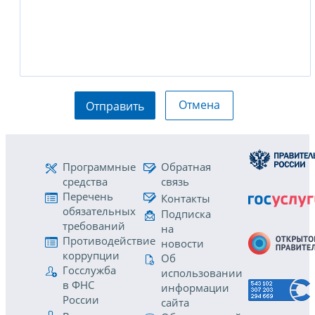
Отмена
Отправить
Программные
Обратная
средства
связь
Перечень
Контакты
обязательных
Подписка
требований
на
Противодействие
новости
коррупции
Об
Госслужба
использовании
в ФНС
информации
России
сайта