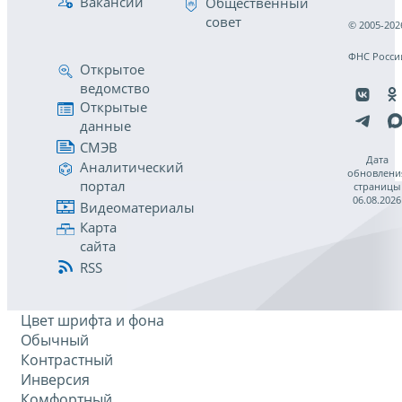
Вакансии
Общественный
совет
© 2005-202
ФНС Росси
Открытое
ведомство
Открытые
данные
СМЭВ
Дата
Аналитический
обновлени
портал
страницы
06.08.2026
Видеоматериалы
Карта
сайта
RSS
Цвет шрифта и фона
Обычный
Контрастный
Инверсия
Комфортный