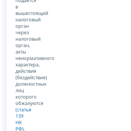
подается
в
вышестоящий
налоговый
орган
через
налоговый
орган,
акты
ненормативного
характера,
действия
(бездействие)
должностных
лиц
которого
обжалуются
(
статья
139
НК
РФ
).