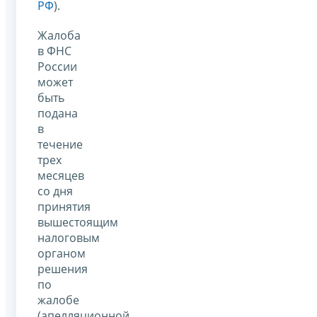
РФ
).
Жалоба
в ФНС
России
может
быть
подана
в
течение
трех
месяцев
со дня
принятия
вышестоящим
налоговым
органом
решения
по
жалобе
(апелляционной