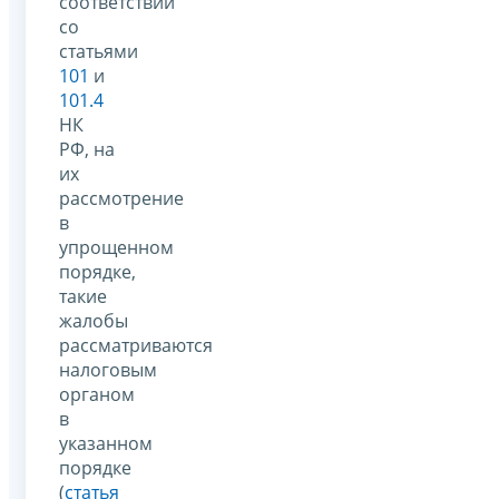
соответствии
со
статьями
101
и
101.4
НК
РФ, на
их
рассмотрение
в
упрощенном
порядке,
такие
жалобы
рассматриваются
налоговым
органом
в
указанном
порядке
(
статья