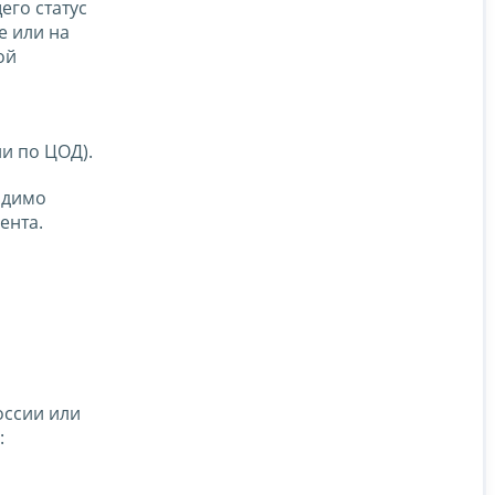
го статус
е или на
ой
и по ЦОД).
одимо
ента.
оссии или
: