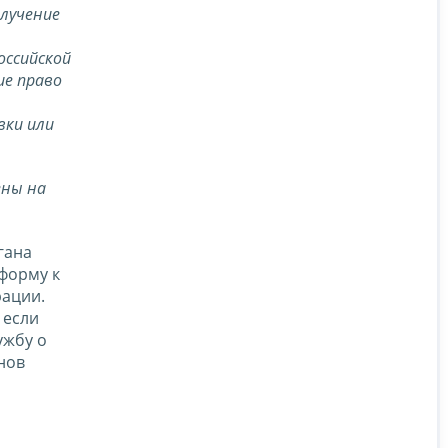
лучение
оссийской
ие право
вки или
ены на
гана
форму к
рации.
 если
ужбу о
нов