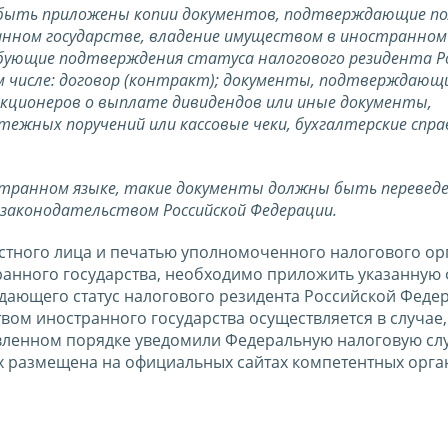
 быть приложены копии документов, подтверждающие по
ранном государстве, владение имуществом в иностранном
бующие подтверждения статуса налогового резидента Р
м числе: договор (контракт); документы, подтверждающ
акционеров о выплате дивидендов или иные документы,
жных поручений или кассовые чеки, бухгалтерские спра
странном языке, такие документы должны быть перевед
м законодательством Российской Федерации.
тного лица и печатью уполномоченного налогового ор
анного государства, необходимо приложить указанную 
дающего статус налогового резидента Российской Феде
ом иностранного государства осуществляется в случае,
овленном порядке уведомили Федеральную налоговую сл
х размещена на официальных сайтах компетентных орга