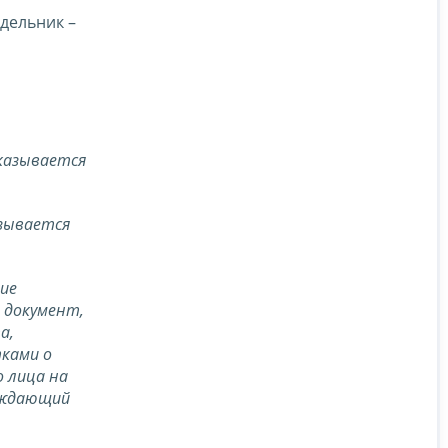
едельник –
указывается
азывается
ие
 документ,
а,
тками о
 лица на
ерждающий