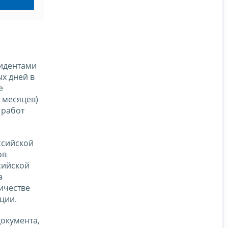
зидентами
х дней в
е
 месяцев)
 работ
ссийской
ов
сийской
а
ичестве
ции.
документа,