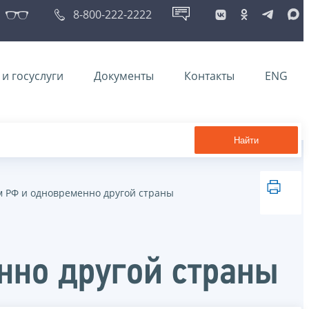
8-800-222-2222
и госуслуги
Документы
Контакты
ENG
Найти
м РФ и одновременно другой страны
нно другой страны