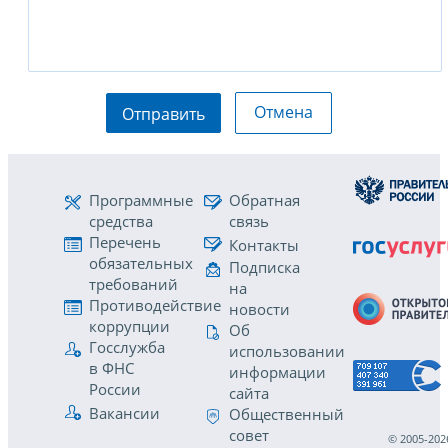
Отмена
Отправить
Программные
Обратная
средства
связь
Перечень
Контакты
обязательных
Подписка
требований
на
Противодействие
новости
коррупции
Об
Госслужба
использовании
в ФНС
информации
России
сайта
Вакансии
Общественный
совет
© 2005-202