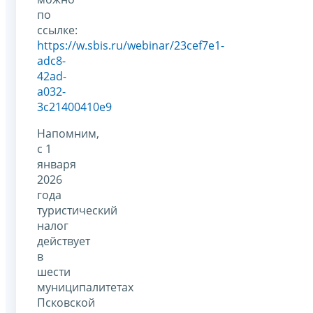
по
ссылке:
https://w.sbis.ru/webinar/23cef7e1-
adc8-
42ad-
a032-
3c21400410e9
Напомним,
с 1
января
2026
года
туристический
налог
действует
в
шести
муниципалитетах
Псковской