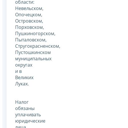
области:
Невельском,
Опочецком,
Островском,
Порховском,
Пушкиногорском,
Пыталовском,
Стругокрасненском,
Пустошкинском
муниципальных
округах
и в
Великих
Луках.
Налог
обязаны
уплачивать
юридические
лица,