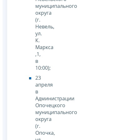
муниципального
округа
(г.
Невель,
ул.
К.
Маркса
,1,
в
10:00);
23
апреля
в
Администрации
Опочецкого
муниципального
округа
(г.
Опочка,
ул.