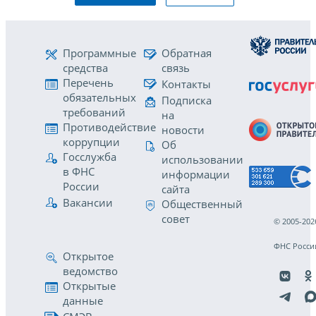
Программные
Обратная
средства
связь
Перечень
Контакты
обязательных
Подписка
требований
на
Противодействие
новости
коррупции
Об
Госслужба
использовании
в ФНС
информации
России
сайта
Вакансии
Общественный
совет
© 2005-202
ФНС Росси
Открытое
ведомство
Открытые
данные