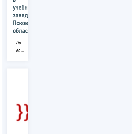
в
учебных
заведениях
Псковской
области
Пресса
60 Псковская область