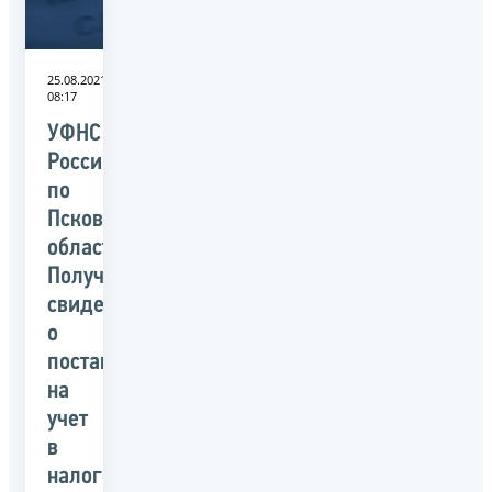
25.08.2021
08:17
УФНС
России
по
Псковской
области:
Получить
свидетельство
о
постановке
на
учет
в
налоговом