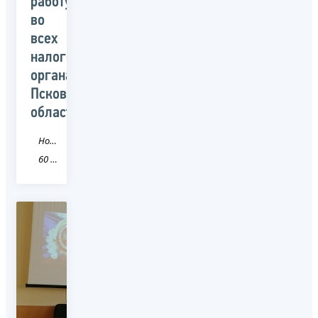
работу
во
всех
налоговых
органах
Псковской
области
Новость
60 Псковская область