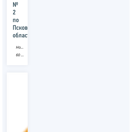
№
2
по
Псковской
области
Новость
60 Псковская область