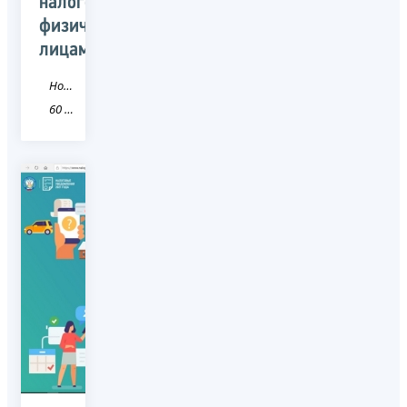
налогов
физическим
лицам
Новость
60 Псковская область