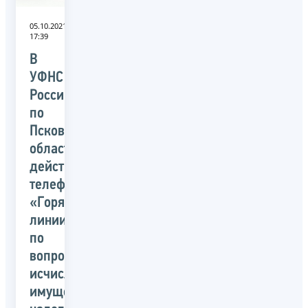
05.10.2021
17:39
В
УФНС
России
по
Псковской
области
действуют
телефоны
«Горячей
линии»
по
вопросам
исчисления
имущественных