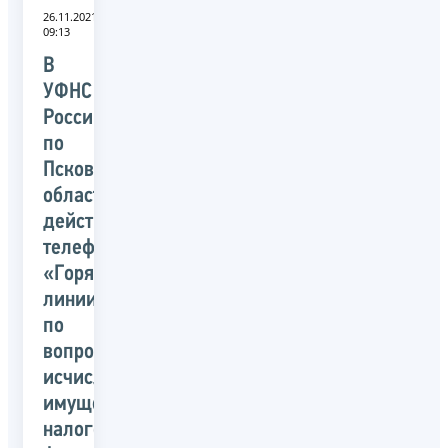
26.11.2021
09:13
В
УФНС
России
по
Псковской
области
действуют
телефоны
«Горячей
линии»
по
вопросам
исчисления
имущественных
налогов