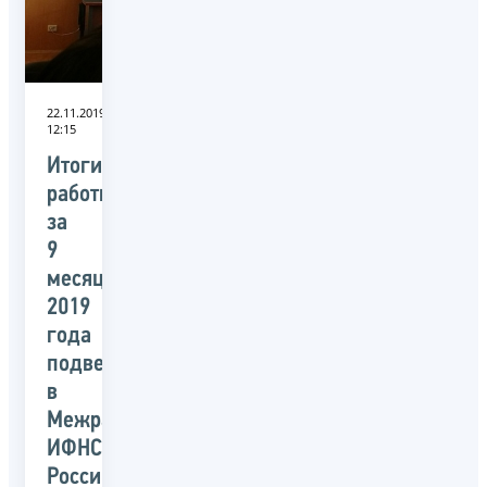
22.11.2019
12:15
Итоги
работы
за
9
месяцев
2019
года
подвели
в
Межрайонной
ИФНС
России