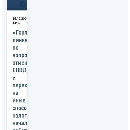
16.12.2020
14:57
«Горячая
линяя»
по
вопросам
отмены
ЕНВД
и
переходу
на
иные
способы
налогообложения
начала