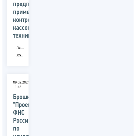
предприниматели,
применяющие
контрольно-
кассовую
технику
Новость
60 Псковская область
09.02.2021
11:45
Брошюра
"Проект
ФНС
России
по