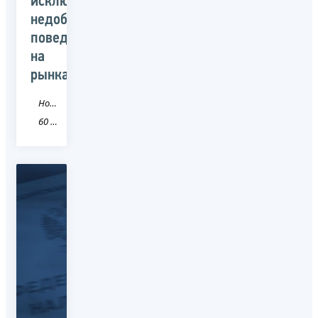
исключению
недобросовестного
поведения
на
рынках"
Новость
60 Псковская область