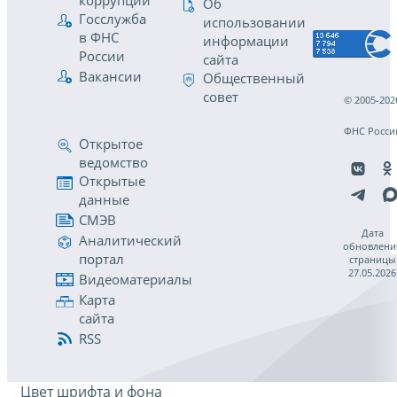
коррупции
Об
Госслужба
использовании
в ФНС
информации
России
сайта
Вакансии
Общественный
совет
© 2005-202
ФНС Росси
Открытое
ведомство
Открытые
данные
СМЭВ
Дата
Аналитический
обновлени
портал
страницы
27.05.2026
Видеоматериалы
Карта
сайта
RSS
Цвет шрифта и фона