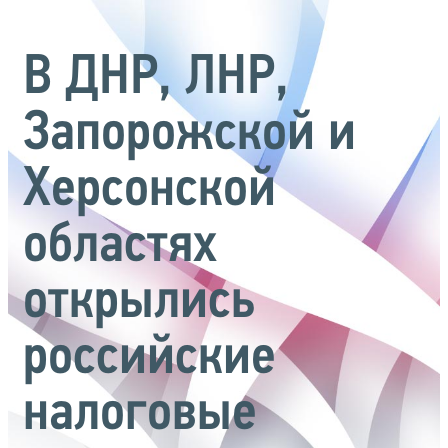
В ДНР, ЛНР,
Запорожской и
Херсонской
областях
открылись
российские
налоговые