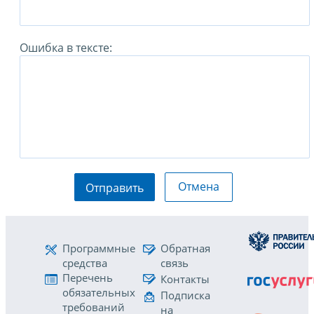
Ошибка в тексте:
Отмена
Отправить
Программные
Обратная
средства
связь
Перечень
Контакты
обязательных
Подписка
требований
на