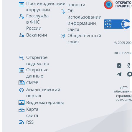
Противодействие
новости
коррупции
Об
Госслужба
использовании
в ФНС
информации
России
сайта
Вакансии
Общественный
совет
© 2005-202
ФНС Росси
Открытое
ведомство
Открытые
данные
СМЭВ
Дата
Аналитический
обновлени
портал
страницы
27.05.2026
Видеоматериалы
Карта
сайта
RSS