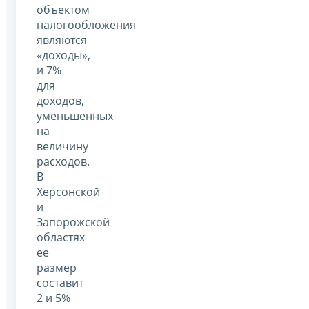
объектом
налогообложения
являются
«доходы»,
и 7%
для
доходов,
уменьшенных
на
величину
расходов.
В
Херсонской
и
Запорожской
областях
ее
размер
составит
2 и 5%