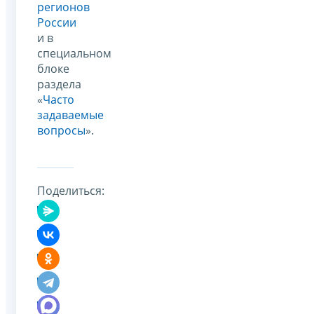
регионов
России
и в
специальном
блоке
раздела
«
Часто
задаваемые
вопросы
».
Поделиться: