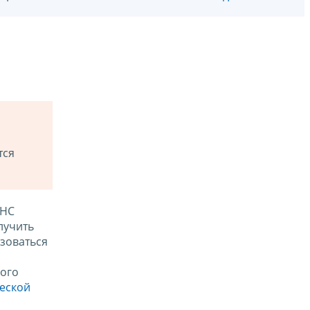
тся
ФНС
лучить
зоваться
ого
ческой