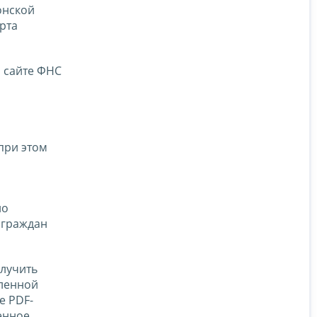
онской
рта
а сайте ФНС
при этом
но
 граждан
олучить
иленной
е PDF-
енное