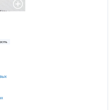
ласть
овых
ах