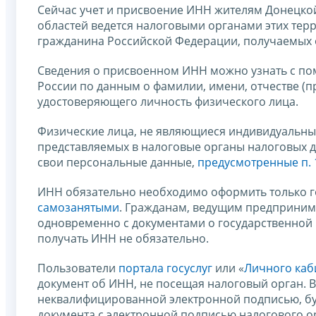
Сейчас учет и присвоение ИНН жителям Донецкой
областей ведется налоговыми органами этих тер
гражданина Российской Федерации, получаемых 
Сведения о присвоенном ИНН можно узнать с по
России по данным о фамилии, имени, отчестве (п
удостоверяющего личность физического лица.
Физические лица, не являющиеся индивидуальны
представляемых в налоговые органы налоговых де
свои персональные данные,
предусмотренные п. 1
ИНН обязательно необходимо оформить только 
самозанятыми
. Гражданам, ведущим предпринима
одновременно с документами о государственной 
получать ИНН не обязательно.
Пользователи
портала госуслуг
или «
Личного каб
документ об ИНН, не посещая налоговый орган. 
неквалифицированной электронной подписью, буд
документа с электронной подписью налогового о