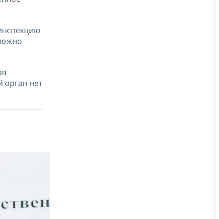
 инспекцию
 можно
ов
 орган нет