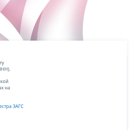
ту
ИНН).
ской
ах на
естра ЗАГС