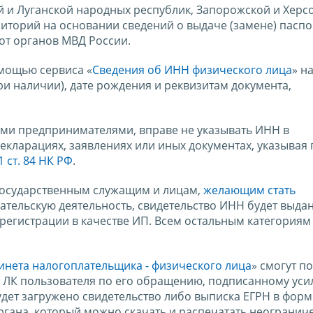
 и Луганской народных республик, Запорожской и Херс
риторий на основании сведений о выдаче (замене) паспо
от органов МВД России.
мощью сервиса «
Сведения об ИНН физического лица
» н
ри наличии), дате рождения и реквизитам документа,
ми предпринимателями, вправе не указывать ИНН в
кларациях, заявлениях или иных документах, указывая 
 ст. 84 НК РФ
.
государственным служащим и лицам,
желающим стать
тельскую деятельность, свидетельство ИНН будет выда
регистрации в качестве ИП. Всем остальным категориям
инета налогоплательщика - физического лица
» смогут п
В ЛК пользователя по его обращению, подписанному ус
ет загружено свидетельство либо выписка ЕГРН в форм
ргана, который можно скачать и распечатать неогранич