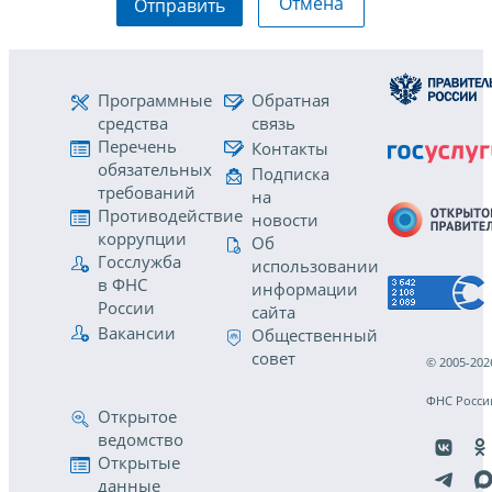
Отмена
Отправить
Программные
Обратная
средства
связь
Перечень
Контакты
обязательных
Подписка
требований
на
Противодействие
новости
коррупции
Об
Госслужба
использовании
в ФНС
информации
России
сайта
Вакансии
Общественный
совет
© 2005-202
ФНС Росси
Открытое
ведомство
Открытые
данные