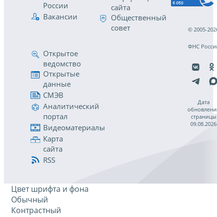
России
сайта
Вакансии
Общественный
совет
© 2005-202
ФНС Росси
Открытое
ведомство
Открытые
данные
СМЭВ
Дата
Аналитический
обновлени
портал
страницы
09.08.2026
Видеоматериалы
Карта
сайта
RSS
Цвет шрифта и фона
Обычный
Контрастный