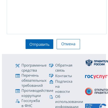
Отмена
Отправить
Программные
Обратная
средства
связь
Перечень
Контакты
обязательных
Подписка
требований
на
Противодействие
новости
коррупции
Об
Госслужба
использовании
в ФНС
информации