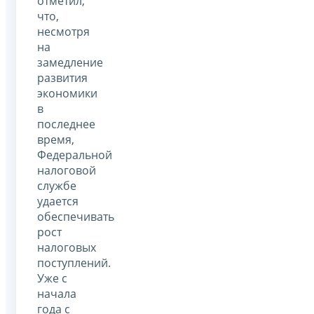
отметил,
что,
несмотря
на
замедление
развития
экономики
в
последнее
время,
Федеральной
налоговой
службе
удается
обеспечивать
рост
налоговых
поступлений.
Уже с
начала
года с