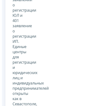
о
регистрации
ЮЛ и
401
заявление
о
регистрации
ИП.
Единые
центры
для
регистрации
и
юридических
лиц и
индивидуальных
предпринимателей
открыты
как в
Севастополе,