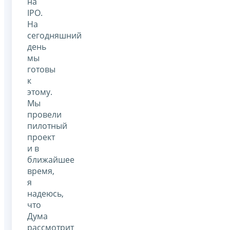
на
IPO.
На
сегодняшний
день
мы
готовы
к
этому.
Мы
провели
пилотный
проект
и в
ближайшее
время,
я
надеюсь,
что
Дума
рассмотрит