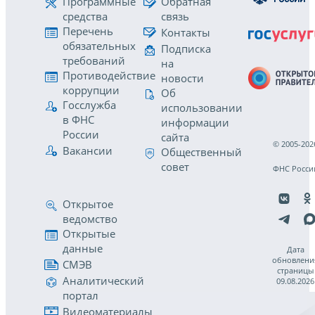
Программные
Обратная
средства
связь
Перечень
Контакты
обязательных
Подписка
требований
на
Противодействие
новости
коррупции
Об
Госслужба
использовании
в ФНС
информации
России
сайта
© 2005-202
Вакансии
Общественный
совет
ФНС Росси
Открытое
ведомство
Открытые
данные
Дата
обновлени
СМЭВ
страницы
Аналитический
09.08.2026
портал
Видеоматериалы