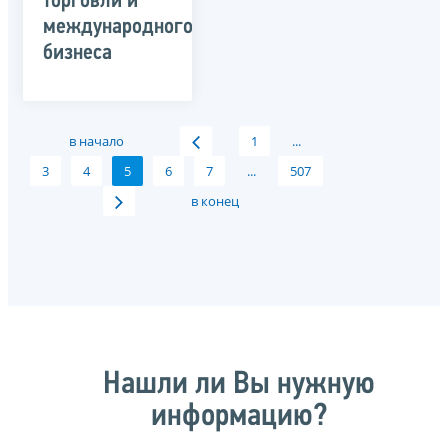
торговли и
международного
бизнеса
в начало
1
...
3
4
5
6
7
...
507
в конец
Нашли ли Вы нужную
информацию?