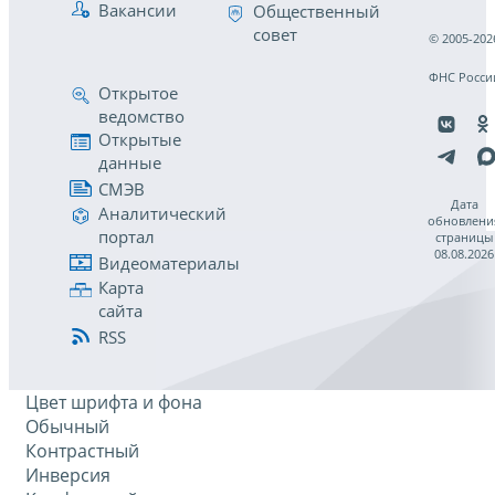
Вакансии
Общественный
совет
© 2005-202
ФНС Росси
Открытое
ведомство
Открытые
данные
СМЭВ
Дата
Аналитический
обновлени
портал
страницы
08.08.2026
Видеоматериалы
Карта
сайта
RSS
Цвет шрифта и фона
Обычный
Контрастный
Инверсия