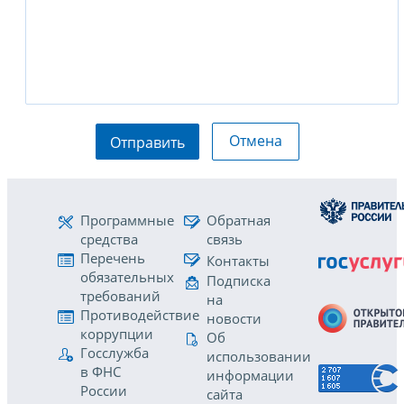
Отмена
Отправить
Программные
Обратная
средства
связь
Перечень
Контакты
обязательных
Подписка
требований
на
Противодействие
новости
коррупции
Об
Госслужба
использовании
в ФНС
информации
России
сайта