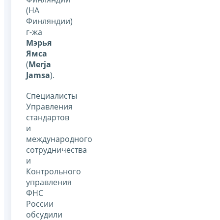
(НА
Финляндии)
г-жа
Мэрья
Ямса
(
Merja
Jamsa
).
Специалисты
Управления
стандартов
и
международного
сотрудничества
и
Контрольного
управления
ФНС
России
обсудили