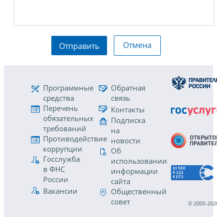
Отмена
Отправить
Программные
Обратная
средства
связь
Перечень
Контакты
обязательных
Подписка
требований
на
Противодействие
новости
коррупции
Об
Госслужба
использовании
в ФНС
информации
России
сайта
Вакансии
Общественный
совет
© 2005-202