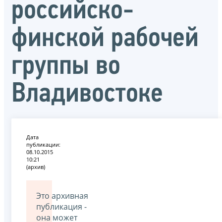
российско-
финской рабочей
группы во
Владивостоке
Дата
публикации:
08.10.2015
10:21
(архив)
Это архивная
публикация -
она может