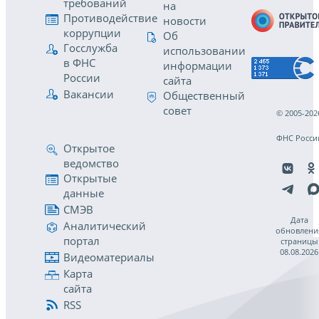
требований
на
Противодействие
новости
коррупции
Об
Госслужба
использовании
в ФНС
информации
России
сайта
Вакансии
Общественный
совет
© 2005-202
ФНС Росси
Открытое
ведомство
Открытые
данные
СМЭВ
Дата
Аналитический
обновлени
портал
страницы
08.08.2026
Видеоматериалы
Карта
сайта
RSS