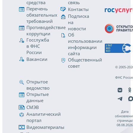
средства
связь
Перечень
Контакты
обязательных
Подписка
требований
на
Противодействие
новости
коррупции
Об
Госслужба
использовании
в ФНС
информации
России
сайта
Вакансии
Общественный
совет
© 2005-202
ФНС Росси
Открытое
ведомство
Открытые
данные
СМЭВ
Дата
Аналитический
обновлени
портал
страницы
08.08.2026
Видеоматериалы