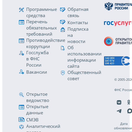
Программные
Обратная
средства
связь
Перечень
Контакты
обязательных
Подписка
требований
на
Противодействие
новости
коррупции
Об
Госслужба
использовании
в ФНС
информации
России
сайта
Вакансии
Общественный
совет
© 2005-202
ФНС Росси
Открытое
ведомство
Открытые
данные
СМЭВ
Дата
Аналитический
обновлени