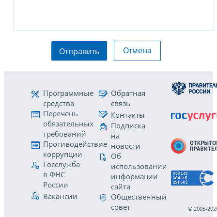
Отмена
Отправить
Программные
Обратная
средства
связь
Перечень
Контакты
обязательных
Подписка
требований
на
Противодействие
новости
коррупции
Об
Госслужба
использовании
в ФНС
информации
России
сайта
Вакансии
Общественный
совет
© 2005-202