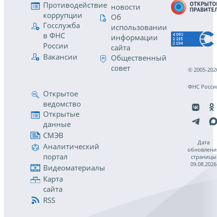
Противодействие
новости
коррупции
Об
Госслужба
использовании
в ФНС
информации
России
сайта
Вакансии
Общественный
совет
© 2005-202
ФНС Росси
Открытое
ведомство
Открытые
данные
СМЭВ
Дата
Аналитический
обновлени
портал
страницы
09.08.2026
Видеоматериалы
Карта
сайта
RSS