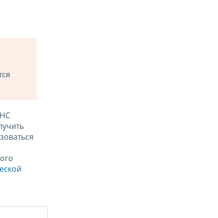
тся
ФНС
лучить
зоваться
ого
ческой