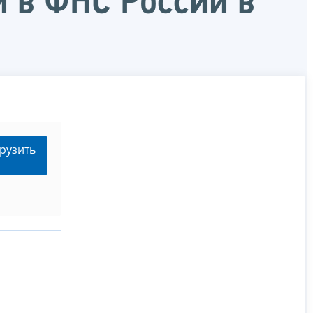
 в ФНС России в
рузить