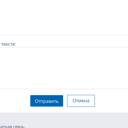
тексте:
Отмена
Отправить
атная связь