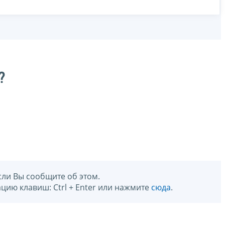
?
сли Вы сообщите об этом.
цию клавиш: Ctrl + Enter или нажмите
сюда
.