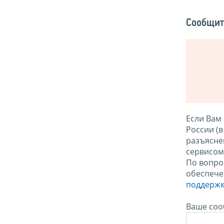
Сообщит
Если Вам
России (
разъясне
сервисо
По вопро
обеспече
поддержк
Ваше соо