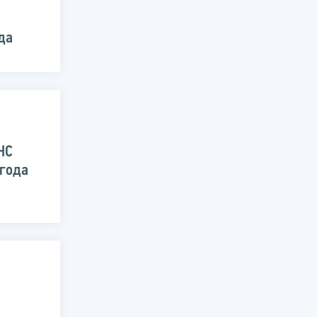
да
НС
 года