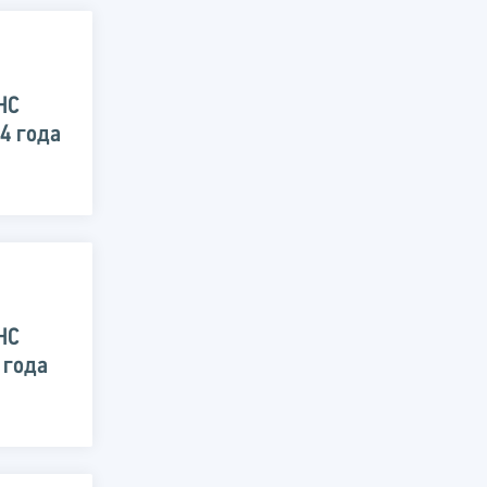
НС
24 года
НС
 года