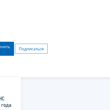
енить
Подписаться
НС
 года