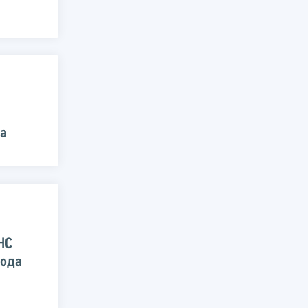
да
НС
года