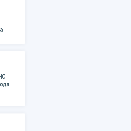
да
НС
года