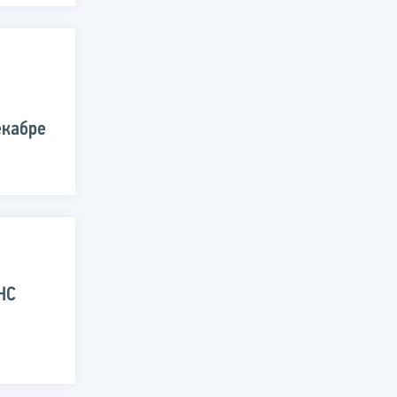
екабре
НС