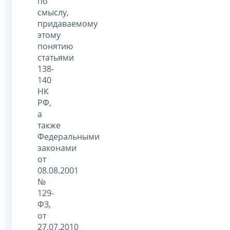
по
смыслу,
придаваемому
этому
понятию
статьями
138-
140
НК
РФ,
а
также
Федеральными
законами
от
08.08.2001
№
129-
ФЗ,
от
27.07.2010