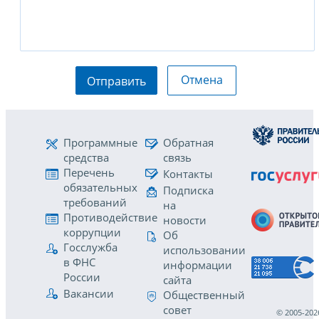
Отмена
Отправить
Программные
Обратная
средства
связь
Перечень
Контакты
обязательных
Подписка
требований
на
Противодействие
новости
коррупции
Об
Госслужба
использовании
в ФНС
информации
России
сайта
Вакансии
Общественный
совет
© 2005-202