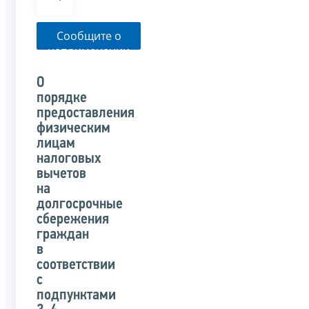
Сообщите о
неприменении
налоговым
органом
О
указанного
порядке
письма
предоставления
физическим
лицам
налоговых
вычетов
на
долгосрочные
сбережения
граждан
в
соответствии
с
подпунктами