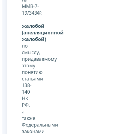
ММВ-7-
19/343@;
-
жалобой
(апелляционной
жалобой)
по
смыслу,
придаваемому
этому
понятию
статьями
138-
140
НК
РФ,
а
также
Федеральными
законами