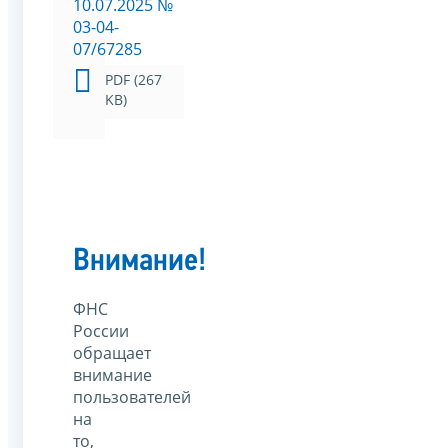
10.07.2025 №
03-04-
07/67285
PDF (267
KB)
Внимание!
ФНС
России
обращает
внимание
пользователей
на
то,