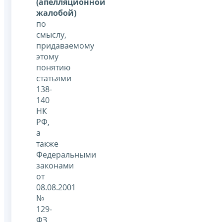
(апелляционной
жалобой)
по
смыслу,
придаваемому
этому
понятию
статьями
138-
140
НК
РФ,
а
также
Федеральными
законами
от
08.08.2001
№
129-
ФЗ,