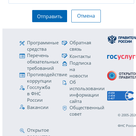
Отмена
Отправить
Программные
Обратная
средства
связь
Перечень
Контакты
обязательных
Подписка
требований
на
Противодействие
новости
коррупции
Об
Госслужба
использовании
в ФНС
информации
России
сайта
Вакансии
Общественный
совет
© 2005-202
ФНС Росси
Открытое