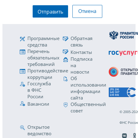
Отмена
Отправить
Программные
Обратная
средства
связь
Перечень
Контакты
обязательных
Подписка
требований
на
Противодействие
новости
коррупции
Об
Госслужба
использовании
в ФНС
информации
России
сайта
Вакансии
Общественный
совет
© 2005-202
ФНС Росси
Открытое
ведомство