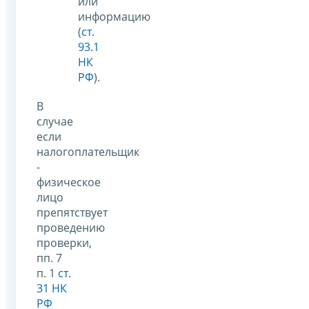
или
информацию
(
ст.
93.1
НК
РФ
).
В
случае
если
налогоплательщик
-
физическое
лицо
препятствует
проведению
проверки,
пп. 7
п. 1
ст.
31 НК
РФ