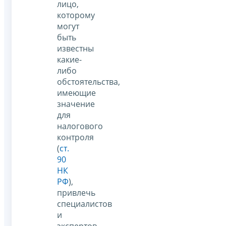
лицо,
которому
могут
быть
известны
какие-
либо
обстоятельства,
имеющие
значение
для
налогового
контроля
(
ст.
90
НК
РФ
),
привлечь
специалистов
и
экспертов