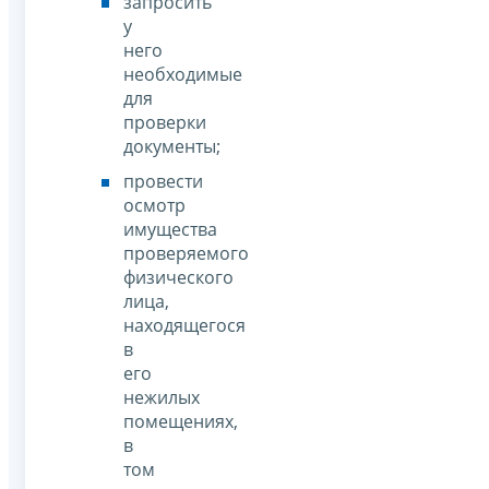
запросить
у
него
необходимые
для
проверки
документы;
провести
осмотр
имущества
проверяемого
физического
лица,
находящегося
в
его
нежилых
помещениях,
в
том