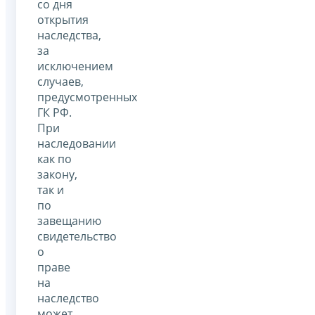
со дня
открытия
наследства,
за
исключением
случаев,
предусмотренных
ГК РФ.
При
наследовании
как по
закону,
так и
по
завещанию
свидетельство
о
праве
на
наследство
может