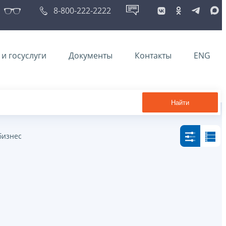
8-800-222-2222
и госуслуги
Документы
Контакты
ENG
Найти
бизнес