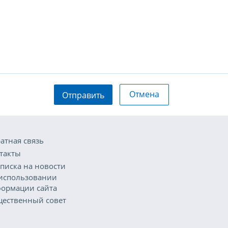
Отмена
Отправить
атная связь
такты
писка на новости
использовании
ормации сайта
ественный совет