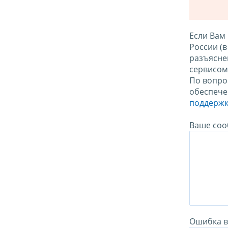
Если Вам
России (
разъясне
сервисо
По вопро
обеспече
поддержк
Ваше соо
Ошибка в 