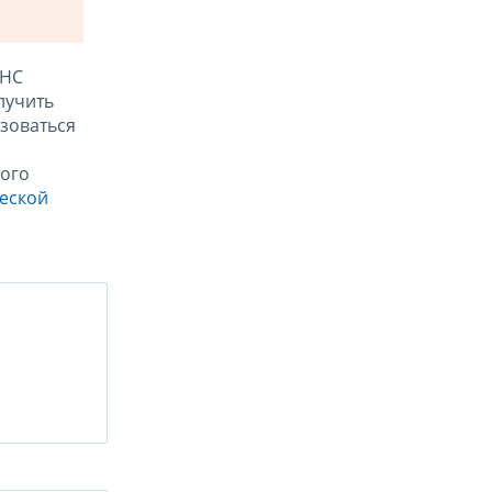
ФНС
лучить
зоваться
ого
ческой