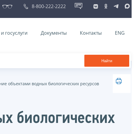
8-800-222-2222
и госуслуги
Документы
Контакты
ENG
Найти
ние объектами водных биологических ресурсов
ых биологических