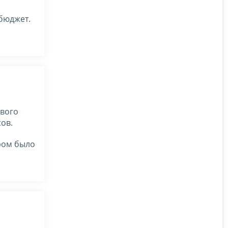
 бюджет.
ового
ов.
ором было