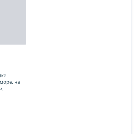
дке
море, на
м,