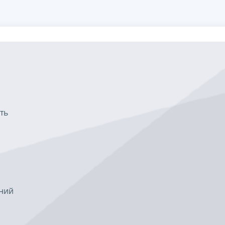
ть
ений