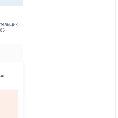
лательщик
 85
ых