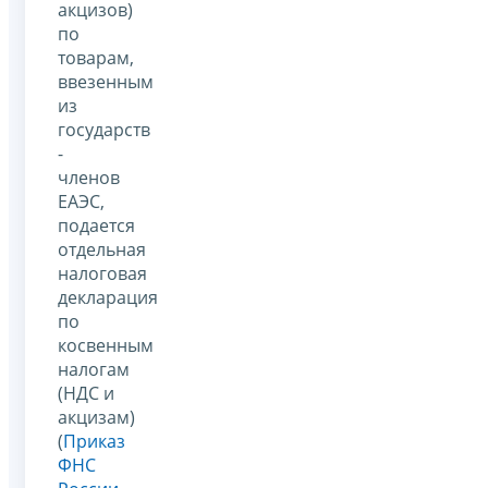
акцизов)
по
товарам,
ввезенным
из
государств
-
членов
ЕАЭС,
подается
отдельная
налоговая
декларация
по
косвенным
налогам
(НДС и
акцизам)
(
Приказ
ФНС