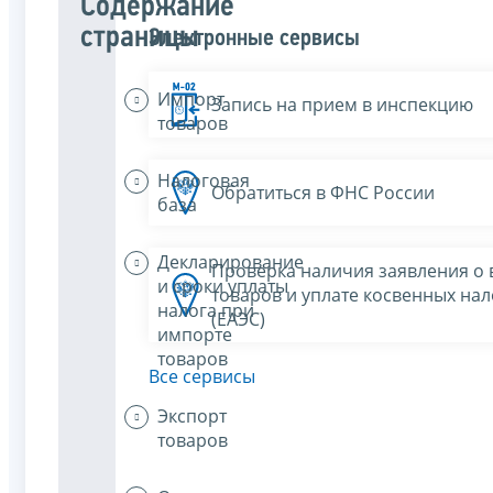
Содержание
страницы
Электронные сервисы
Импорт
Запись на прием в инспекцию
товаров
Налоговая
Обратиться в ФНС России
база
Декларирование
Проверка наличия заявления о 
и сроки уплаты
товаров и уплате косвенных нал
налога при
(ЕАЭС)
импорте
товаров
Все сервисы
Экспорт
товаров