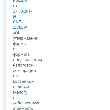
России
от
27.09.2017
N
СА-7-
3/765@
«Об
утверждении
формы
и
формата
представления
налоговой
декларации
по
косвенным
налогам
(налогу
на
добавленную
стоимость