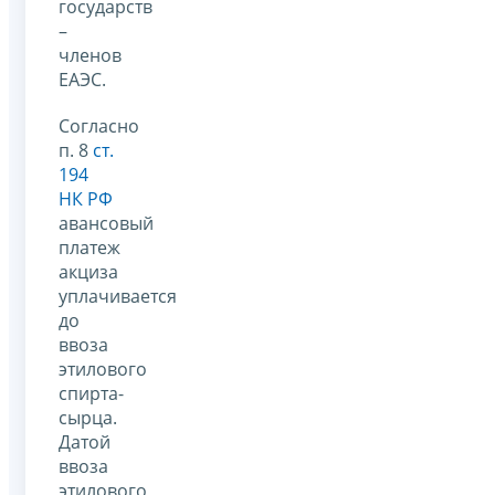
государств
–
членов
ЕАЭС.
Согласно
п. 8
ст.
194
НК РФ
авансовый
платеж
акциза
уплачивается
до
ввоза
этилового
спирта-
сырца.
Датой
ввоза
этилового