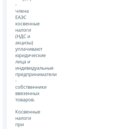
-
члена
ЕАЭС
косвенные
налоги
(НДС и
акцизы)
уплачивают
юридические
лица и
индивидуальные
предприниматели
-
собственники
ввезенных
товаров.
Косвенные
налоги
при