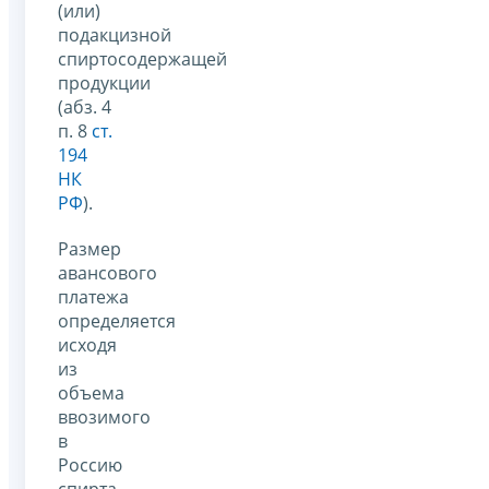
(или)
подакцизной
спиртосодержащей
продукции
(абз. 4
п. 8
ст.
194
НК
РФ
).
Размер
авансового
платежа
определяется
исходя
из
объема
ввозимого
в
Россию
спирта