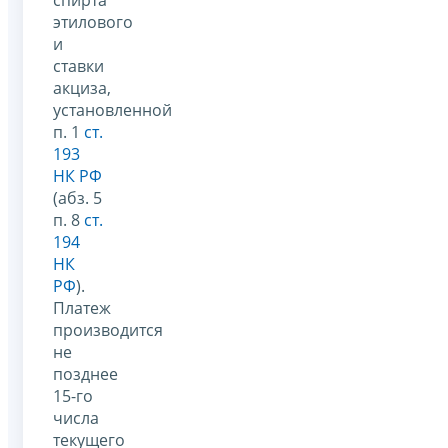
этилового
и
ставки
акциза,
установленной
п. 1
ст.
193
НК РФ
(абз. 5
п. 8
ст.
194
НК
РФ
).
Платеж
производится
не
позднее
15-го
числа
текущего