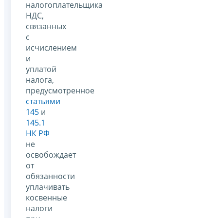
налогоплательщика
НДС,
связанных
с
исчислением
и
уплатой
налога,
предусмотренное
статьями
145
и
145.1
НК РФ
не
освобождает
от
обязанности
уплачивать
косвенные
налоги