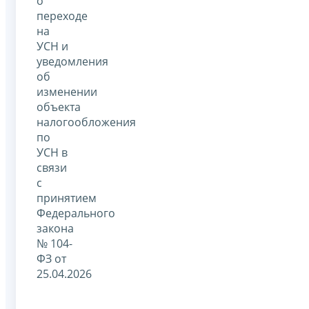
о
переходе
на
УСН и
уведомления
об
изменении
объекта
налогообложения
по
УСН в
связи
с
принятием
Федерального
закона
№ 104-
ФЗ от
25.04.2026