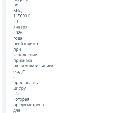
по
КНД
1150001)
с 1
января
2026
года
необходимо:
при
заполнении
признака
налогоплательщика
(код)*
-
проставлять
цифру
«4»,
которая
предусмотрена
для