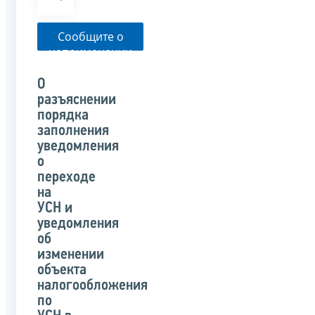
Сообщите о
неприменении
налоговым
органом
О
указанного
разъяснении
письма
порядка
заполнения
уведомления
о
переходе
на
УСН и
уведомления
об
изменении
объекта
налогообложения
по