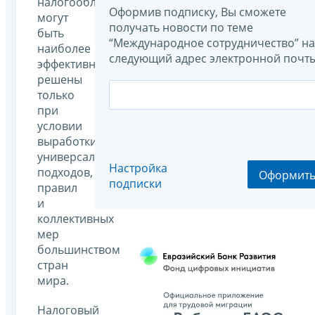
налогообложения
Оформив подписку, Вы сможете
могут
получать новости по теме
быть
“Международное сотрудничество” на
наиболее
следующий адрес электронной почты
эффективно
решены
только
при
условии
выработки
универсальных
Настройка
подходов,
Оформит
подписки
правил
и
коллективных
мер
большинством
стран
мира.
Налоговый