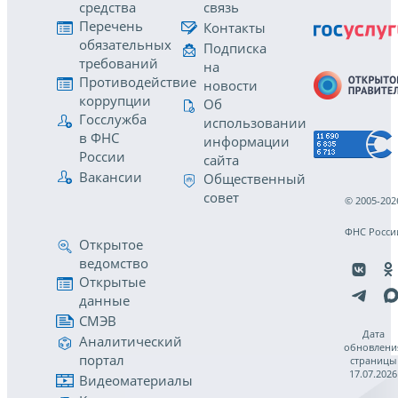
средства
связь
Перечень
Контакты
обязательных
Подписка
требований
на
Противодействие
новости
коррупции
Об
Госслужба
использовании
в ФНС
информации
России
сайта
Вакансии
Общественный
совет
© 2005-202
ФНС Росси
Открытое
ведомство
Открытые
данные
СМЭВ
Дата
Аналитический
обновлени
портал
страницы
17.07.2026
Видеоматериалы