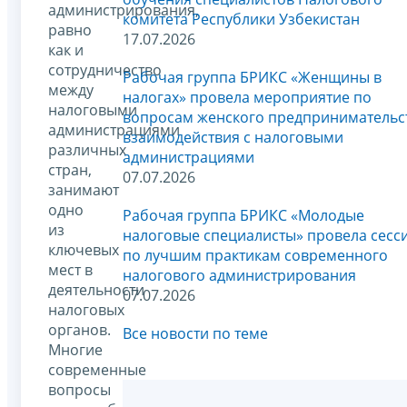
администрирования,
комитета Республики Узбекистан
равно
17.07.2026
как и
сотрудничество
Рабочая группа БРИКС «Женщины в
между
налогах» провела мероприятие по
налоговыми
вопросам женского предпринимательс
администрациями
взаимодействия с налоговыми
различных
администрациями
стран,
07.07.2026
занимают
одно
Рабочая группа БРИКС «Молодые
из
налоговые специалисты» провела сесс
ключевых
по лучшим практикам современного
мест в
налогового администрирования
деятельности
07.07.2026
налоговых
органов.
Все новости по теме
Многие
современные
вопросы