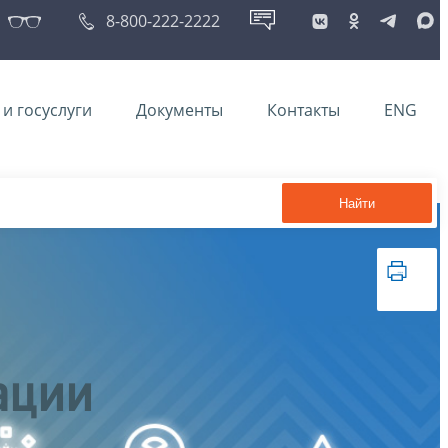
8-800-222-2222
и госуслуги
Документы
Контакты
ENG
Найти
ации