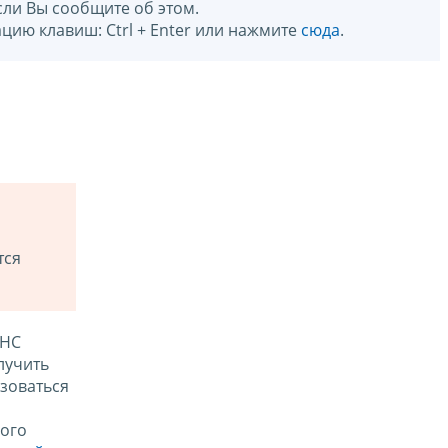
сли Вы сообщите об этом.
цию клавиш: Ctrl + Enter или нажмите
сюда
.
тся
ФНС
лучить
зоваться
ого