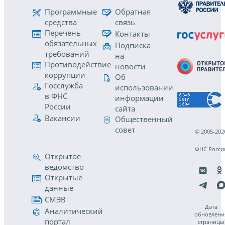
Программные
Обратная
средства
связь
Перечень
Контакты
обязательных
Подписка
требований
на
Противодействие
новости
коррупции
Об
Госслужба
использовании
в ФНС
информации
России
сайта
Вакансии
Общественный
совет
© 2005-202
ФНС Росси
Открытое
ведомство
Открытые
данные
СМЭВ
Дата
Аналитический
обновлени
портал
страницы