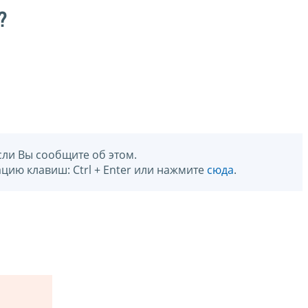
?
сли Вы сообщите об этом.
цию клавиш: Ctrl + Enter или нажмите
сюда
.