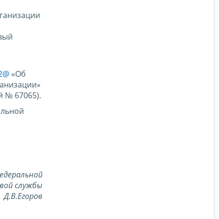
рганизации
вый
42@
«Об
ганизации»
 № 67065).
альной
едеральной
вой службы
Д.В.Егоров