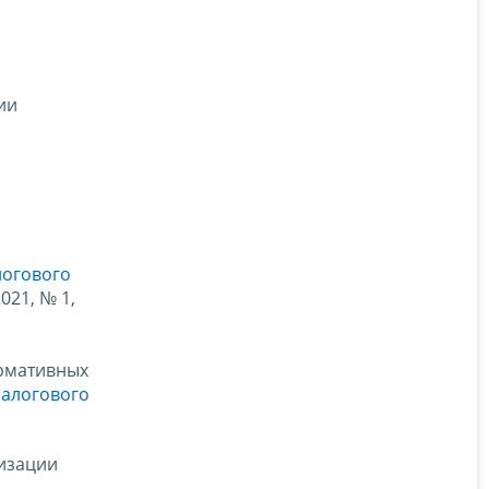
ии
логового
021, № 1,
ормативных
Налогового
изации