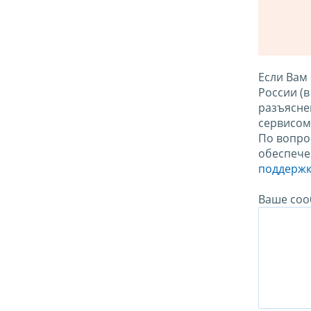
Если Вам
России (
разъясне
сервисо
По вопро
обеспече
поддержк
Ваше соо