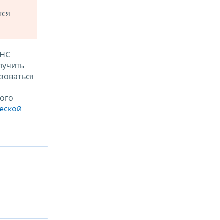
тся
ФНС
лучить
зоваться
ого
ческой