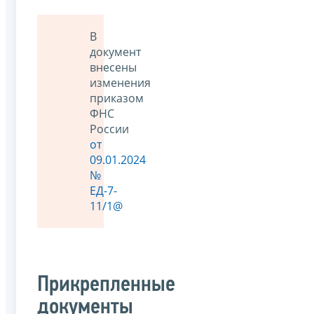
В
документ
внесены
изменения
приказом
ФНС
России
от
09.01.2024
№
ЕД-7-
11/1@
Прикрепленные
документы