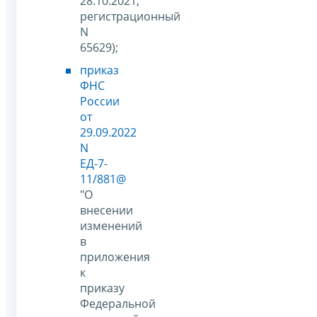
28.10.2021,
регистрационный
N
65629);
приказ
ФНС
России
от
29.09.2022
N
ЕД-7-
11/881@
"О
внесении
изменений
в
приложения
к
приказу
Федеральной