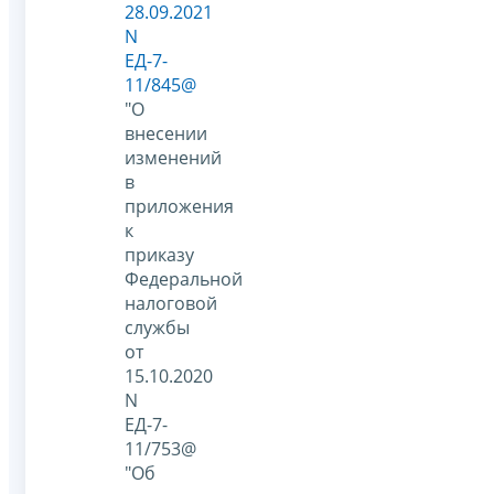
28.09.2021
N
ЕД-7-
11/845@
"О
внесении
изменений
в
приложения
к
приказу
Федеральной
налоговой
службы
от
15.10.2020
N
ЕД-7-
11/753@
"Об